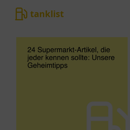
tanklist
tanklist